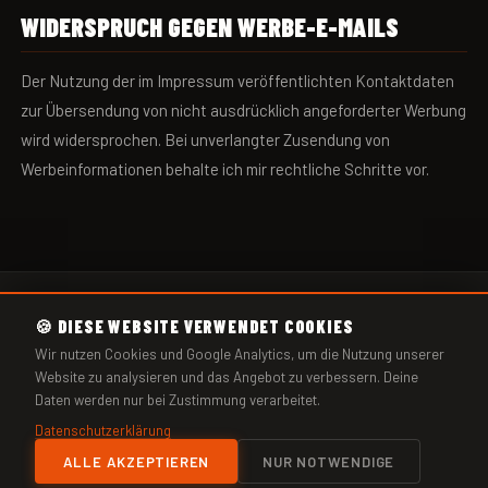
WIDERSPRUCH GEGEN WERBE-E-MAILS
Der Nutzung der im Impressum veröffentlichten Kontaktdaten
zur Übersendung von nicht ausdrücklich angeforderter Werbung
wird widersprochen. Bei unverlangter Zusendung von
Werbeinformationen behalte ich mir rechtliche Schritte vor.
SPRINGSEIL
POWER
🍪 DIESE WEBSITE VERWENDET COOKIES
IMPRESSUM
DATENSCHUTZ
YOUTUBE
FACEBOOK
INSTAGRAM
Wir nutzen Cookies und Google Analytics, um die Nutzung unserer
Website zu analysieren und das Angebot zu verbessern. Deine
Daten werden nur bei Zustimmung verarbeitet.
* Affiliate-Hinweis: Diese Seite enthält Affiliate-Links zu Crossrope. Wenn du über
diese Links kaufst, erhalte ich eine kleine Provision – für dich entstehen keine
Datenschutzerklärung
Mehrkosten. Ich empfehle ausschließlich Produkte, die ich selbst seit Jahren
ALLE AKZEPTIEREN
NUR NOTWENDIGE
täglich nutze und von denen ich überzeugt bin.